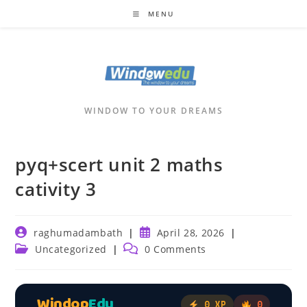
Skip
MENU
to
content
WINDOW TO YOUR DREAMS
pyq+scert unit 2 maths
cativity 3
Post
Post
raghumadambath
April 28, 2026
author:
published:
Post
Post
Uncategorized
0 Comments
category:
comments:
Windop
Edu
0 XP
0