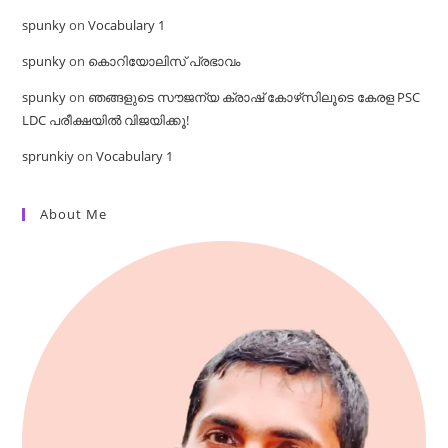
spunky
on
Vocabulary 1
spunky
on
കൊറിയോലിസ് പ്രഭാവം
spunky
on
ഞങ്ങളുടെ സൗജന്യ ക്രാഷ് കോഴ്‌സിലൂടെ കേരള PSC
LDC പരീക്ഷയിൽ വിജയിക്കൂ!
sprunkiy
on
Vocabulary 1
About Me