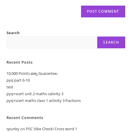
Search
SEARCH
Recent Posts
10,000 Points.ഒരു Guarantee.
pyq part 6-10
test
pyq+scert unit 2 maths cativity 3
pyq+scert maths class 1 activity 3 fractions
Recent Comments
spunky
on
PSC Vibe Check! Cross word 1