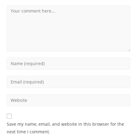
Comment
Enter
your
name
Enter
or
your
username
email
Enter
to
address
your
comment
to
website
comment
URL
Save my name, email, and website in this browser for the
(optional)
next time I comment.