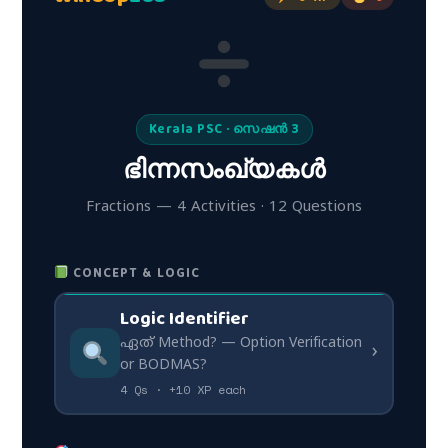
Kerala PSC · സെഷൻ 3
ഭിന്നസംഖ്യകൾ
Fractions — 4 Activities · 12 Questions
CONCEPT & LOGIC
Logic Identifier
ഏത് Method? — Option Verification
›
or BODMAS?
4 Qs · +10 XP each