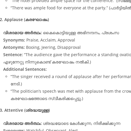
“The hotel provided ample space for the conference.” (സമ
“There was ample food for everyone at the party.” (പാർട്ടി
2. Applause (കരഘോഷം)
വിശദമായ അർത്ഥം:
കൈകൊട്ടിയുള്ള അഭിനന്ദനം, പ്രശംസ
Synonyms:
Praise, Acclaim, Approval
Antonyms:
Booing, Jeering, Disapproval
Sentence:
“The audience gave the performance a standing ova
എഴുന്നേറ്റു നിന്നുകൊണ്ട് കരഘോഷം നൽകി.)
Additional Sentences:
“The singer received a round of applause after her perf
നേടി.)
“The politician’s speech was met with applause from the crow
കരഘോഷത്തോടെ സ്വീകരിക്കപ്പെട്ടു.)
3. Attentive (ശ്രദ്ധയുള്ള)
വിശദമായ അർത്ഥം:
ശ്രദ്ധയോടെ കേൾക്കുന്ന, നിരീക്ഷിക്കുന്ന
Synonyms:
Watchful, Observant, Alert