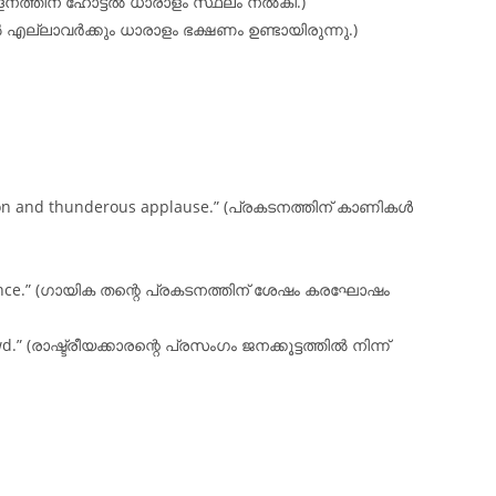
്മേളനത്തിന് ഹോട്ടൽ ധാരാളം സ്ഥലം നൽകി.)
യിൽ എല്ലാവർക്കും ധാരാളം ഭക്ഷണം ഉണ്ടായിരുന്നു.)
tion and thunderous applause.” (പ്രകടനത്തിന് കാണികൾ
ormance.” (ഗായിക തന്റെ പ്രകടനത്തിന് ശേഷം കരഘോഷം
d.” (രാഷ്ട്രീയക്കാരന്റെ പ്രസംഗം ജനക്കൂട്ടത്തിൽ നിന്ന്