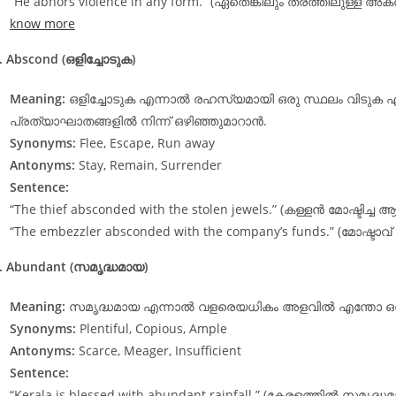
“He abhors violence in any form.” (ഏതെങ്കിലും തരത്തിലുള്ള അ
know more
. Abscond (ഒളിച്ചോടുക)
Meaning:
ഒളിച്ചോടുക എന്നാൽ രഹസ്യമായി ഒരു സ്ഥലം വിടു
പ്രത്യാഘാതങ്ങളിൽ നിന്ന് ഒഴിഞ്ഞുമാറാൻ.
Synonyms:
Flee, Escape, Run away
Antonyms:
Stay, Remain, Surrender
Sentence:
“The thief absconded with the stolen jewels.” (കള്ളൻ മോഷ്ടിച്ച
“The embezzler absconded with the company’s funds.” (മോഷ്ടാവ
. Abundant (സമൃദ്ധമായ)
Meaning:
സമൃദ്ധമായ എന്നാൽ വളരെയധികം അളവിൽ എന്തോ ഒന്ന് 
Synonyms:
Plentiful, Copious, Ample
Antonyms:
Scarce, Meager, Insufficient
Sentence:
“Kerala is blessed with abundant rainfall.” (കേരളത്തിൽ സമൃദ്ധമാ