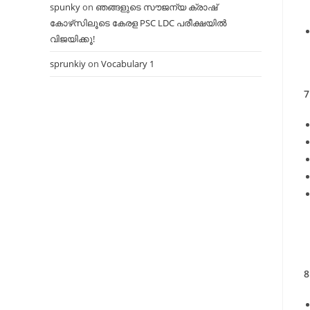
spunky
on
ഞങ്ങളുടെ സൗജന്യ ക്രാഷ്
കോഴ്‌സിലൂടെ കേരള PSC LDC പരീക്ഷയിൽ
വിജയിക്കൂ!
sprunkiy
on
Vocabulary 1
7
8