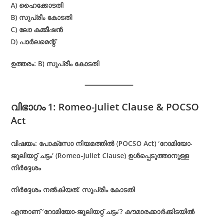
A) ഹൈക്കോടതി
B) സുപ്രീം കോടതി
C) ലോ കമ്മീഷൻ
D) പാർലമെന്റ്
ഉത്തരം: B) സുപ്രീം കോടതി
വിഭാഗം 1: Romeo-Juliet Clause & POCSO
Act
വിഷയം: പോക്സോ നിയമത്തിൽ (POCSO Act) ‘റോമിയോ-
ജൂലിയറ്റ് ചട്ടം’ (Romeo-Juliet Clause) ഉൾപ്പെടുത്താനുള്ള
നിർദ്ദേശം
നിർദ്ദേശം നൽകിയത്: സുപ്രീം കോടതി
എന്താണ് ‘റോമിയോ-ജൂലിയറ്റ് ചട്ടം’? കൗമാരക്കാർക്കിടയിൽ