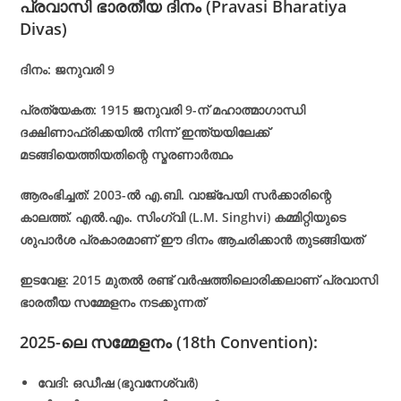
പ്രവാസി ഭാരതീയ ദിനം (Pravasi Bharatiya
Divas)
ദിനം: ജനുവരി 9
പ്രത്യേകത: 1915 ജനുവരി 9-ന് മഹാത്മാഗാന്ധി
ദക്ഷിണാഫ്രിക്കയിൽ നിന്ന് ഇന്ത്യയിലേക്ക്
മടങ്ങിയെത്തിയതിന്റെ സ്മരണാർത്ഥം
ആരംഭിച്ചത്: 2003-ൽ എ.ബി. വാജ്‌പേയി സർക്കാരിന്റെ
കാലത്ത്. എൽ.എം. സിംഗ്‌വി (L.M. Singhvi) കമ്മിറ്റിയുടെ
ശുപാർശ പ്രകാരമാണ് ഈ ദിനം ആചരിക്കാൻ തുടങ്ങിയത്
ഇടവേള: 2015 മുതൽ രണ്ട് വർഷത്തിലൊരിക്കലാണ് പ്രവാസി
ഭാരതീയ സമ്മേളനം നടക്കുന്നത്
2025-ലെ സമ്മേളനം (18th Convention):
വേദി: ഒഡീഷ (ഭുവനേശ്വർ)