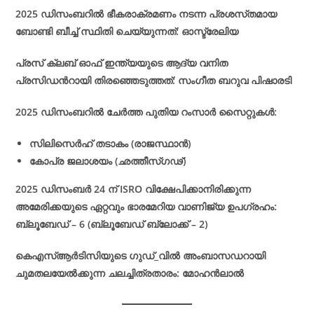
2025 ഡിസംബറിൽ ഭീകരാക്രമണം നടന്ന പ്രശസ്‌തമായ
ബോണ്ടി ബീച്ച് സ്ഥിതി ചെയ്യുന്നത്: ഓസ്ട്രേലിയ
പ്രസ് ക്ലബ് ഓഫ് ഇന്ത്യയുടെ ആദ്യ വനിത
പ്രസിഡൻറായി തിരഞ്ഞെടുത്തത്: സംഗീത ബറുവ പിഷാരടി
2025 ഡിസംബറിൽ ചേർത്ത പുതിയ റംസാർ സൈറ്റുകൾ:
സിലിസെർഹ് തടാകം (രാജസ്ഥാൻ)
കോപ്ര ജലാശയം (ഛത്തീസ്‌ഗഢ്)
2025 ഡിസംബർ 24 ന് ISRO വിക്ഷേപിക്കാനിരിക്കുന്ന
അമേരിക്കയുടെ ഏറ്റവും ഭാരമേറിയ വാണിജ്യ ഉപഗ്രഹം:
ബ്ലൂബേഡ് – 6 (ബ്ലൂബേഡ് ബ്ലോക്ക് – 2)
കെഎസ്ആർടിസിയുടെ ഗുഡ്_വിൽ അംബാസഡറായി
ചുമതലയേൽക്കുന്ന ചലച്ചിത്രതാരം: മോഹൻലാൽ