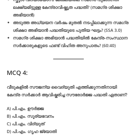
ലക്ഷ്യമിട്ടുള്ള കേന്ദ്രാവിഷ്കൃത പദ്ധതി? (സമഗ്ര ശിക്ഷാ
അഭിയാൻ)
അടുത്ത അധ്യയന വർഷം മുതൽ നടപ്പിലാക്കുന്ന സമഗ്ര
ശിക്ഷാ അഭിയാൻ പദ്ധതിയുടെ പുതിയ ഘട്ടം? (SSA 3.0)
സമഗ്ര ശിക്ഷാ അഭിയാൻ പദ്ധതിയിൽ കേന്ദ്ര-സംസ്ഥാന
സർക്കാരുകളുടെ ഫണ്ട് വിഹിത അനുപാതം? (60:40)
MCQ 4:
വീടുകളിൽ സൗജന്യ വൈദ്യുതി എത്തിക്കുന്നതിനായി
കേന്ദ്ര സർക്കാർ ആവിഷ്കരിച്ച സൗരോർജ്ജ പദ്ധതി ഏതാണ്?
A) പി.എം. ഊർജ്ജ
B) പി.എം. സൂര്യഭവനം
C) പി.എം. വിദ്യുത്
D) പി.എം. ഗൃഹ ജ്യോതി