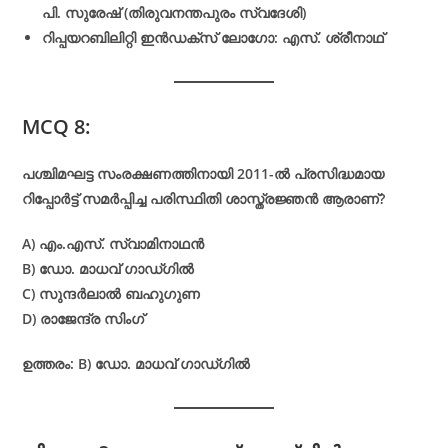
പി. സുരേഷ് (തിരുവനന്തപുരം സ്വദേശി)
റിപ്പയറബിലിറ്റി ഇൻഡക്സ് ലോഗോ: എസ്. ശ്രീനാഥ്
MCQ 8:
പശ്ചിമഘട്ട സംരക്ഷണത്തിനായി 2011-ൽ പ്രസിദ്ധമായ
റിപ്പോർട്ട് സമർപ്പിച്ച പരിസ്ഥിതി ശാസ്ത്രജ്ഞൻ ആരാണ്?
A) എം.എസ്. സ്വാമിനാഥൻ
B) ഡോ. മാധവ് ഗാഡ്ഗിൽ
C) സുന്ദർലാൽ ബഹുഗുണ
D) രാജേന്ദ്ര സിംഗ്
ഉത്തരം: B) ഡോ. മാധവ് ഗാഡ്ഗിൽ