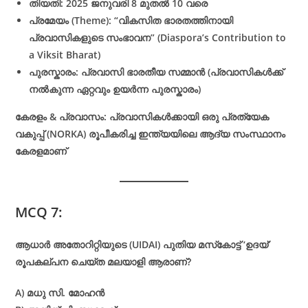
തിയതി: 2025 ജനുവരി 8 മുതൽ 10 വരെ
പ്രമേയം (Theme): “വികസിത ഭാരതത്തിനായി
പ്രവാസികളുടെ സംഭാവന” (Diaspora’s Contribution to
a Viksit Bharat)
പുരസ്കാരം: പ്രവാസി ഭാരതീയ സമ്മാൻ (പ്രവാസികൾക്ക്
നൽകുന്ന ഏറ്റവും ഉയർന്ന പുരസ്കാരം)
കേരളം & പ്രവാസം: പ്രവാസികൾക്കായി ഒരു പ്രത്യേക
വകുപ്പ് (NORKA) രൂപീകരിച്ച ഇന്ത്യയിലെ ആദ്യ സംസ്ഥാനം
കേരളമാണ്
MCQ 7:
ആധാർ അതോറിറ്റിയുടെ (UIDAI) പുതിയ മസ്‌കോട്ട് ‘ഉദയ്’
രൂപകല്പന ചെയ്ത മലയാളി ആരാണ്?
A) മധു സി. മോഹൻ