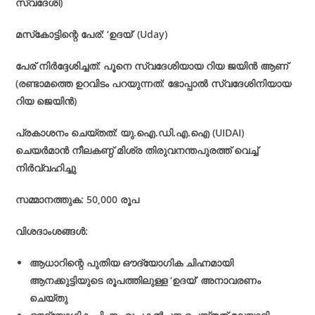
സ്വദേശി)
മസ്‌കോട്ടിന്റെ പേര്: ‘ഉദയ്’ (Uday)
പേര് നിർദ്ദേശിച്ചത്: പൂനെ സ്വദേശിയായ റിയ ജയിൻ ആണ്
(രണ്ടാമത്തെ ഉറവിടം പറയുന്നത്: ഭോപ്പാൽ സ്വദേശിനിയായ
റിയ ജെയിൻ)
പ്രകാശനം ചെയ്തത്: യു.ഐ.ഡി.എ.ഐ (UIDAI)
ചെയർമാൻ നീലകണ്ഠ് മിശ്ര തിരുവനന്തപുരത്ത് വെച്ച്
നിർവ്വഹിച്ചു
സമ്മാനത്തുക: 50,000 രൂപ
വിശദാംശങ്ങൾ:
ആധാറിന്റെ പുതിയ ഔദ്യോഗിക ചിഹ്നമായി
ആനക്കുട്ടിയുടെ രൂപത്തിലുള്ള ‘ഉദയ്’ അനാവരണം
ചെയ്തു