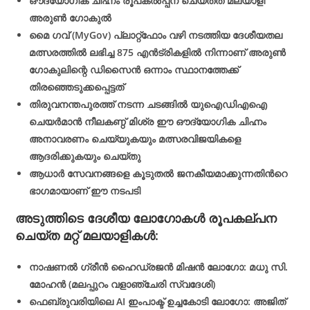
ഔദ്യോഗിക ചിഹ്നം രൂപകൽപ്പന ചെയ്തത് മലയാളി
അരുൺ ഗോകുല്‍
മൈ ഗവ് (MyGov) പ്ലാറ്റ്‌ഫോം വഴി നടത്തിയ ദേശീയതല
മത്സരത്തിൽ ലഭിച്ച 875 എൻട്രികളിൽ നിന്നാണ് അരുൺ
ഗോകുലിന്റെ ഡിസൈൻ ഒന്നാം സ്ഥാനത്തേക്ക്
തിരഞ്ഞെടുക്കപ്പെട്ടത്
തിരുവനന്തപുരത്ത് നടന്ന ചടങ്ങിൽ യുഐഡിഎഐ
ചെയർമാൻ നീലകണ്ഠ് മിശ്ര ഈ ഔദ്യോഗിക ചിഹ്നം
അനാവരണം ചെയ്യുകയും മത്സരവിജയികളെ
ആദരിക്കുകയും ചെയ്തു
ആധാർ സേവനങ്ങളെ കൂടുതൽ ജനകീയമാക്കുന്നതിന്‍റെ
ഭാഗമായാണ് ഈ നടപടി
അടുത്തിടെ ദേശീയ ലോഗോകൾ രൂപകല്പന
ചെയ്ത മറ്റ് മലയാളികൾ:
നാഷണൽ ഗ്രീൻ ഹൈഡ്രജൻ മിഷൻ ലോഗോ: മധു സി.
മോഹൻ (മലപ്പുറം വളാഞ്ചേരി സ്വദേശി)
ഫെബ്രുവരിയിലെ AI ഇംപാക്ട് ഉച്ചകോടി ലോഗോ: അജിത്