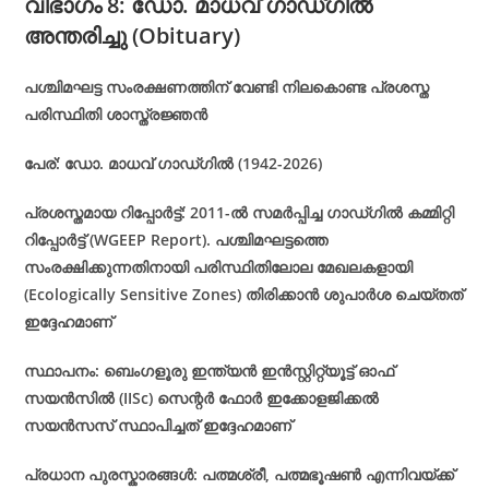
വിഭാഗം 8: ഡോ. മാധവ് ഗാഡ്ഗിൽ
അന്തരിച്ചു (Obituary)
പശ്ചിമഘട്ട സംരക്ഷണത്തിന് വേണ്ടി നിലകൊണ്ട പ്രശസ്ത
പരിസ്ഥിതി ശാസ്ത്രജ്ഞൻ
പേര്: ഡോ. മാധവ് ഗാഡ്ഗിൽ (1942-2026)
പ്രശസ്തമായ റിപ്പോർട്ട്: 2011-ൽ സമർപ്പിച്ച ഗാഡ്ഗിൽ കമ്മിറ്റി
റിപ്പോർട്ട് (WGEEP Report). പശ്ചിമഘട്ടത്തെ
സംരക്ഷിക്കുന്നതിനായി പരിസ്ഥിതിലോല മേഖലകളായി
(Ecologically Sensitive Zones) തിരിക്കാൻ ശുപാർശ ചെയ്തത്
ഇദ്ദേഹമാണ്
സ്ഥാപനം: ബെംഗളൂരു ഇന്ത്യൻ ഇൻസ്റ്റിറ്റ്യൂട്ട് ഓഫ്
സയൻസിൽ (IISc) സെന്റർ ഫോർ ഇക്കോളജിക്കൽ
സയൻസസ് സ്ഥാപിച്ചത് ഇദ്ദേഹമാണ്
പ്രധാന പുരസ്കാരങ്ങൾ: പത്മശ്രീ, പത്മഭൂഷൺ എന്നിവയ്ക്ക്