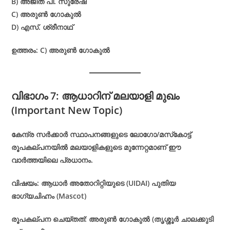
B) അജിത് പി. സുരേഷ്
C) അരുൺ ഗോകുൽ
D) എസ്. ശ്രീനാഥ്
ഉത്തരം: C) അരുൺ ഗോകുൽ
വിഭാഗം 7: ആധാറിന് മലയാളി മുഖം
(Important New Topic)
കേന്ദ്ര സർക്കാർ സ്ഥാപനങ്ങളുടെ ലോഗോ/മസ്‌കോട്ട്
രൂപകല്പനയിൽ മലയാളികളുടെ മുന്നേറ്റമാണ് ഈ
വാർത്തയിലെ പ്രധാനം.
വിഷയം: ആധാർ അതോറിറ്റിയുടെ (UIDAI) പുതിയ
ഭാഗ്യചിഹ്നം (Mascot)
രൂപകല്പന ചെയ്തത്: അരുൺ ഗോകുൽ (തൃശ്ശൂർ ചാലക്കുടി