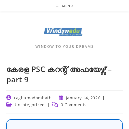
Skip
MENU
to
content
WINDOW TO YOUR DREAMS
കേരള PSC കറന്റ് അഫയേഴ്സ് –
part 9
Post
Post
raghumadambath
January 14, 2026
author:
published:
Post
Post
Uncategorized
0 Comments
category:
comments: