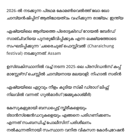
2026-ൽ നടക്കുന്ന പ്രഥമ കോമൺവെൽത്ത് ഖോ-ഖോ
ചാമ്പ്യൻഷിപ്പിന് ആതിഥേയത്വം വഹിക്കുന്ന രാജ്യം: ഇന്ത്യ
ഏഷ്യയിലെ ആദ്യത്തെ പ്രൊട്ടക്‌ടഡ് റോയൽ ബേർഡ്
സാങ്‌ച്വറിയെ പുനരുജീവിപ്പിക്കുക എന്ന ലക്ഷ്യത്തോടെ
സംഘടിപ്പിക്കുന്ന ‘ചരൈചുങ് ഫെസ്റ്റിവൽ’ (Charaichung
festival) നടക്കുന്നത്: Assam
ഉസ്ബകിസ്ഥാനിൽ വച്ച് നടന്ന 2025-ലെ പ്രസിഡൻസ് കപ്പ്
മാസ്റ്റേഴ്‌സ് ചെസ്സിൽ ചാമ്പ്യനായ മലയാളി: നിഹാൽ സരിൻ
ഏഷ്യയിലെ ഏറ്റവും നീളം കൂടിയ സ്‌കീ ഡ്രാഗ് ലിഫ്റ്റ്
നിലവിൽ വന്നത്: ഗുൽമാർഗ് (ജമ്മുകാശ്‌മീർ)
കേസുകളുമായി ബന്ധപ്പെട്ട് സ്ത്രീകളെയും
ട്രാൻസ്ജെൻഡറുകളെയും എങ്ങനെ പരിഗണിക്കണം
എന്നത് സംബന്ധിച്ച് പോലീസിന് പരിശീലനം
നൽകുന്നതിനായി സംസ്ഥാന വനിത വികസന കോർപ്പറേഷൻ