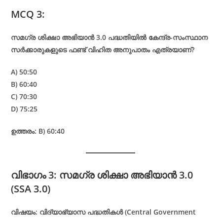
MCQ 3:
സമഗ്ര ശിക്ഷാ അഭിയാൻ 3.0 പദ്ധതിയിൽ കേന്ദ്ര-സംസ്ഥാന
സർക്കാരുകളുടെ ഫണ്ട് വിഹിത അനുപാതം എത്രയാണ്?
A) 50:50
B) 60:40
C) 70:30
D) 75:25
ഉത്തരം: B) 60:40
വിഭാഗം 3: സമഗ്ര ശിക്ഷാ അഭിയാൻ 3.0
(SSA 3.0)
വിഷയം: വിദ്യാഭ്യാസ പദ്ധതികൾ (Central Government