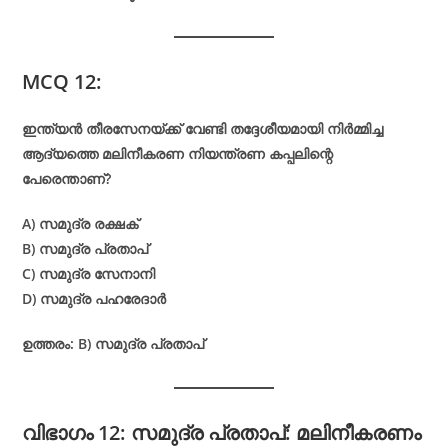
MCQ 12:
ഇന്ത്യൻ തീരസേനയ്ക്ക് വേണ്ടി തദ്ദേശീയമായി നിർമ്മിച്ച
ആദ്യത്തെ മലിനീകരണ നിയന്ത്രണ കപ്പലിന്റെ
പേരെന്താണ്?
A) സമുദ്ര രക്ഷക്
B) സമുദ്ര പ്രതാപ്
C) സമുദ്ര സേനാനി
D) സമുദ്ര പഹരേദാർ
ഉത്തരം: B) സമുദ്ര പ്രതാപ്
വിഭാഗം 12: സമുദ്ര പ്രതാപ്: മലിനീകരണം