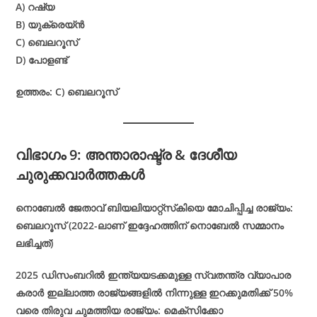
A) റഷ്യ
B) യുക്രെയ്ൻ
C) ബെലറൂസ്
D) പോളണ്ട്
ഉത്തരം: C) ബെലറൂസ്
വിഭാഗം 9: അന്താരാഷ്ട്ര & ദേശീയ
ചുരുക്കവാർത്തകൾ
നൊബേൽ ജേതാവ് ബിയലിയാറ്റ്സ്‌കിയെ മോചിപ്പിച്ച രാജ്യം:
ബെലറൂസ് (2022-ലാണ് ഇദ്ദേഹത്തിന് നൊബേൽ സമ്മാനം
ലഭിച്ചത്)
2025 ഡിസംബറിൽ ഇന്ത്യയടക്കമുള്ള സ്വതന്ത്ര വ്യാപാര
കരാർ ഇല്ലാത്ത രാജ്യങ്ങളിൽ നിന്നുള്ള ഇറക്കുമതിക്ക് 50%
വരെ തിരുവ ചുമത്തിയ രാജ്യം: മെക്സിക്കോ