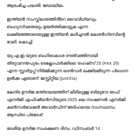
ആരംഭിച്ച പദ്ധതി: ബോദ്ധ്യം
ഇന്ത്യൻ സംസ്ക്‌കാരത്തിൻ്റെ വൈവിധ്യവും
ബഹുസ്വരതയും ഉയർത്തിക്കാട്ടുക എന്ന
ലക്ഷ്യത്തോടെയുള്ള ഇന്ത്യൻ കൾച്ചറൽ കോൺഗ്രസിന്റെ
വേദി: കൊച്ചി
യു.എ.ഇ.യുടെ ബഹിരാകാശ ദൗത്വത്തിനായി
തിരുവനന്തപുരം ടെക്നോപാർക്കിലെ ‘ഹെക്‌സ് 20 (Hex 20)
എന്ന സ്റ്റാർട്ടപ്പ് നിർമ്മിക്കുന്ന ലാൻഡർ ലക്ഷ്യമിടുന്ന പ്രധാന
ഉൽക്ക ഏതാണ്: ജസ്റ്റിറ്റിയ (Justitia)
കേന്ദ്ര ഊർജ മന്ത്രാലയത്തിന് കീഴിലുള്ള ബ്യൂറോ ഓഫ്
എനർജി എഫിഷ്യൻസിയുടെ 2025 ലെ നാഷണൽ എനർജി
കൺസർവേഷൻ അവാർഡിന് അർഹമായ സംസ്ഥാനം:
ആന്ധ്രാ പ്രദേശ്
ദേശീയ ഊർജ സംരക്ഷണ ദിനം: ഡിസംബർ 14