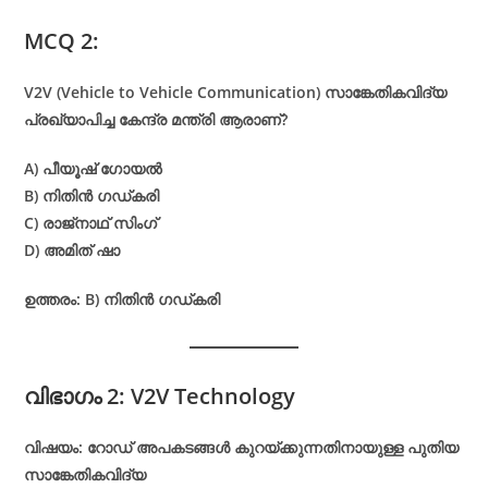
MCQ 2:
V2V (Vehicle to Vehicle Communication) സാങ്കേതികവിദ്യ
പ്രഖ്യാപിച്ച കേന്ദ്ര മന്ത്രി ആരാണ്?
A) പീയൂഷ് ഗോയൽ
B) നിതിൻ ഗഡ്കരി
C) രാജ്‌നാഥ് സിംഗ്
D) അമിത് ഷാ
ഉത്തരം: B) നിതിൻ ഗഡ്കരി
വിഭാഗം 2: V2V Technology
വിഷയം: റോഡ് അപകടങ്ങൾ കുറയ്ക്കുന്നതിനായുള്ള പുതിയ
സാങ്കേതികവിദ്യ