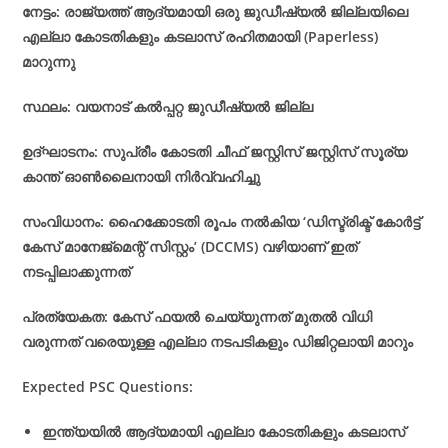
നേട്ടം: രാജ്യത്ത് ആദ്യമായി ഒരു ജുഡീഷ്യൽ ജില്ലയിലെ
എല്ലാ കോടതികളും കടലാസ് രഹിതമായി (Paperless)
മാറുന്നു
സ്ഥലം: വയനാട് കൽപ്പറ്റ ജുഡീഷ്യൽ ജില്ല
ഉദ്ഘാടനം: സുപ്രീം കോടതി ചീഫ് ജസ്റ്റിസ് ജസ്റ്റിസ് സൂര്യ
കാന്ത് ഓൺലൈനായി നിർവ്വഹിച്ചു
സംവിധാനം: ഹൈക്കോടതി രൂപം നൽകിയ ‘ഡിസ്ട്രിക്ട് കോർട്ട്
കേസ് മാനേജ്‌മെന്റ് സിസ്റ്റം’ (DCCMS) വഴിയാണ് ഇത്
നടപ്പിലാക്കുന്നത്
പ്രത്യേകത: കേസ് ഫയൽ ചെയ്യുന്നത് മുതൽ വിധി
വരുന്നത് വരെയുള്ള എല്ലാ നടപടികളും ഡിജിറ്റലായി മാറും
Expected PSC Questions:
ഇന്ത്യയിൽ ആദ്യമായി എല്ലാ കോടതികളും കടലാസ്