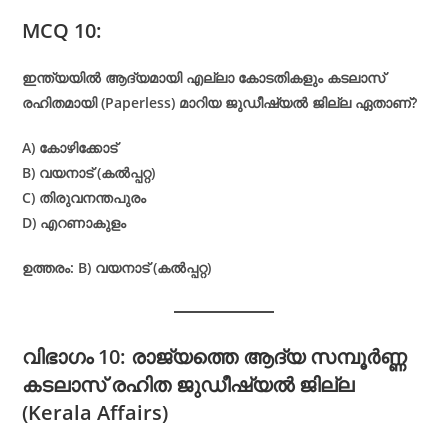
MCQ 10:
ഇന്ത്യയിൽ ആദ്യമായി എല്ലാ കോടതികളും കടലാസ്
രഹിതമായി (Paperless) മാറിയ ജുഡീഷ്യൽ ജില്ല ഏതാണ്?
A) കോഴിക്കോട്
B) വയനാട് (കൽപ്പറ്റ)
C) തിരുവനന്തപുരം
D) എറണാകുളം
ഉത്തരം: B) വയനാട് (കൽപ്പറ്റ)
വിഭാഗം 10: രാജ്യത്തെ ആദ്യ സമ്പൂർണ്ണ
കടലാസ് രഹിത ജുഡീഷ്യൽ ജില്ല
(Kerala Affairs)